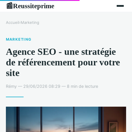
Reussiteprime
📰
Accueil
›
Marketing
MARKETING
Agence SEO - une stratégie
de référencement pour votre
site
Rémy — 29/06/2026 08:29 — 8 min de lecture