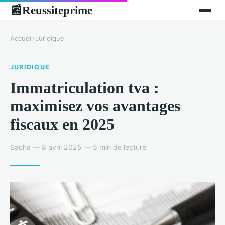
Reussiteprime
📰
Accueil
›
Juridique
JURIDIQUE
Immatriculation tva :
maximisez vos avantages
fiscaux en 2025
Sacha — 8 avril 2025 — 5 min de lecture